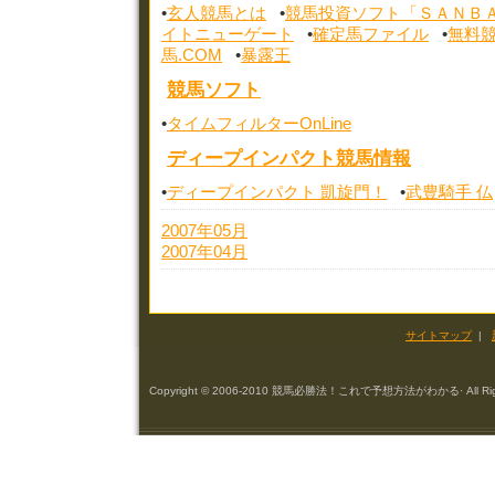
•
玄人競馬とは
•
競馬投資ソフト「ＳＡＮＢ
イトニューゲート
•
確定馬ファイル
•
無料
馬.COM
•
暴露王
競馬ソフト
•
タイムフィルターOnLine
ディープインパクト競馬情報
•
ディープインパクト 凱旋門！
•
武豊騎手 仏
2007年05月
2007年04月
サイトマップ
|
Copyright © 2006-2010 競馬必勝法！これで予想方法がわかる· All Right